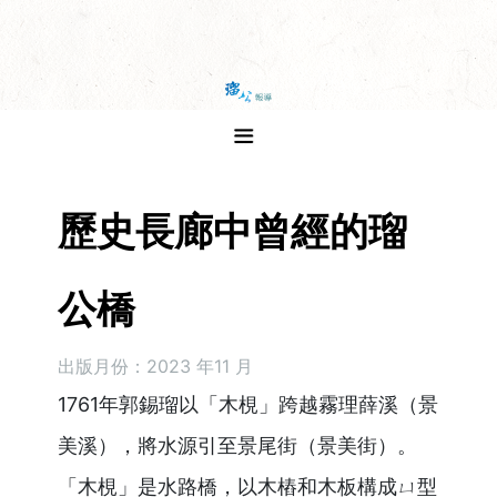
歷史長廊中曾經的瑠
公橋
出版月份：2023 年11 月
1761年郭錫瑠以「木梘」跨越霧理薛溪（景
美溪），將水源引至景尾街（景美街）。
「木梘」是水路橋，以木樁和木板構成ㄩ型