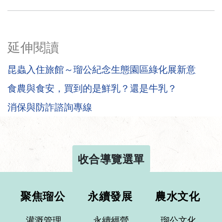
延伸閱讀
昆蟲入住旅館～瑠公紀念生態園區綠化展新意
食農與食安，買到的是鮮乳？還是牛乳？
消保與防詐諮詢專線
收合導覽選單
聚焦瑠公
永續發展
農水文化
灌溉管理
永續經營
瑠公文化