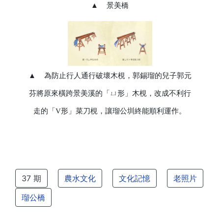
▲
景美橋
▲
為防止行人通行破壞木梘，郭錫瑠的兒子郭元
芬將原來橫跨景美溪的「ㄩ形」木梘，改成不利行
走的「V形」菜刀梘，讓瑠公圳終能順利運作。
37 期
農水文化
文化記憶
老照片
瑠公橋