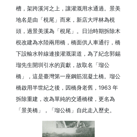
槽，架跨溪河之上，讓灌溉用水通過。景美
地名是由「梘尾」而來，新店大坪林為梘
頭，過景美溪為「梘尾」。日治時期拆除木
梘改建為水陸兩用橋，橋面供人車通行，橋
下設輸水幹線連接灌溉渠道，為了紀念郭錫
瑠先生開圳引水的貢獻，故取名「瑠公
橋」，這是臺灣第一座鋼筋混凝土橋。瑠公
橋啟用半世紀之後，因橋身老舊，1963 年
拆除重建，改為單純的交通橋樑，更名為
「景美橋」，「瑠公橋」自此走入歷史。