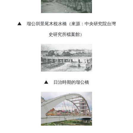
▲
瑠公圳景尾木
梘
水橋（來源：中央研究院台灣
史研究所檔案館）
▲
日治時期的
瑠公橋