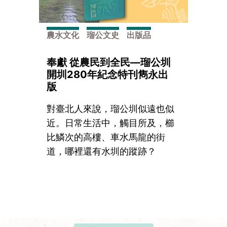
農水文化
瑠公文史
出版品
奉獻 從農民到全民—瑠公圳
開圳280年紀念特刊雋永出
版
對臺北人來說，瑠公圳似遠也似
近。日常生活中，觸目所及，櫛
比鱗次的高樓、車水馬龍的街
道，哪裡還有水圳的蹤跡？