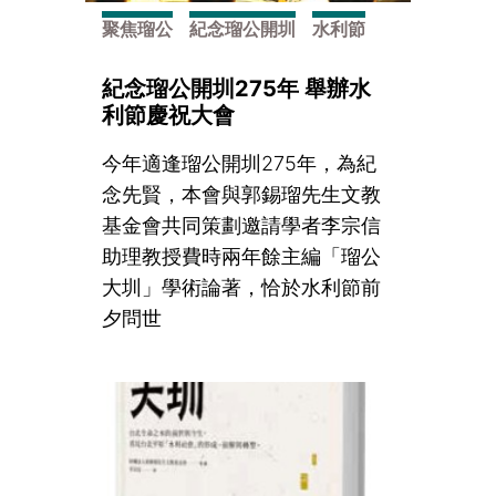
聚焦瑠公
紀念瑠公開圳
水利節
紀念瑠公開圳275年 舉辦水
利節慶祝大會
今年適逢瑠公開圳275年，為紀
念先賢，本會與郭錫瑠先生文教
基金會共同策劃邀請學者李宗信
助理教授費時兩年餘主編「瑠公
大圳」學術論著，恰於水利節前
夕問世