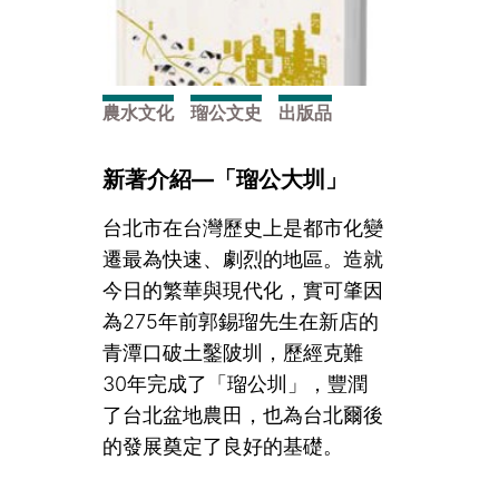
農水文化
瑠公文史
出版品
新著介紹—「瑠公大圳」
台北市在台灣歷史上是都市化變
遷最為快速、劇烈的地區。造就
今日的繁華與現代化，實可肇因
為275年前郭錫瑠先生在新店的
青潭口破土鑿陂圳，歷經克難
30年完成了「瑠公圳」，豐潤
了台北盆地農田，也為台北爾後
的發展奠定了良好的基礎。